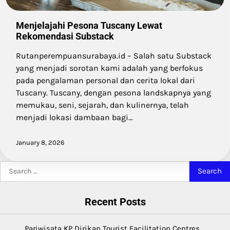
Menjelajahi Pesona Tuscany Lewat
Rekomendasi Substack
Rutanperempuansurabaya.id – Salah satu Substack
yang menjadi sorotan kami adalah yang berfokus
pada pengalaman personal dan cerita lokal dari
Tuscany. Tuscany, dengan pesona landskapnya yang
memukau, seni, sejarah, dan kulinernya, telah
menjadi lokasi dambaan bagi…
January 8, 2026
Search
for:
Recent Posts
Pariwisata KP Dirikan Tourist Facilitation Centres