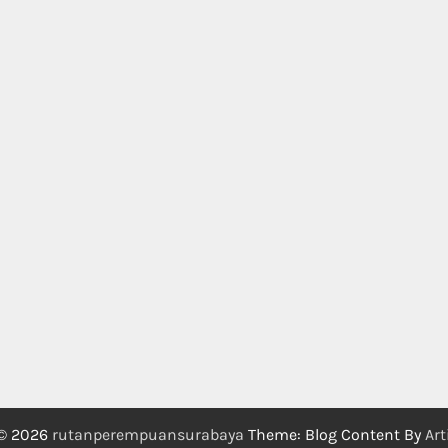
 © 2026
rutanperempuansurabaya
Theme: Blog Content By
Art