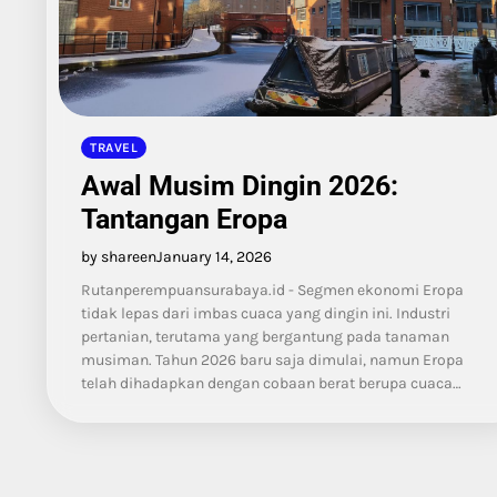
TRAVEL
Awal Musim Dingin 2026:
Tantangan Eropa
by shareen
January 14, 2026
Rutanperempuansurabaya.id - Segmen ekonomi Eropa
tidak lepas dari imbas cuaca yang dingin ini. Industri
pertanian, terutama yang bergantung pada tanaman
musiman. Tahun 2026 baru saja dimulai, namun Eropa
telah dihadapkan dengan cobaan berat berupa cuaca…