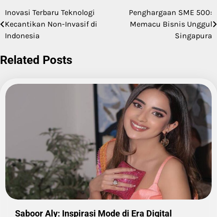
Inovasi Terbaru Teknologi
Penghargaan SME 500:
Post
Kecantikan Non-Invasif di
Memacu Bisnis Unggul
navigation
Indonesia
Singapura
Related Posts
Saboor Aly: Inspirasi Mode di Era Digital