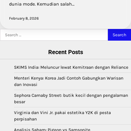
dunia mode. Kemudian salah…
February 8, 2026
Search
for:
Recent Posts
SKIMS India: Meluncur lewat Kemitraan dengan Reliance
Menteri Kenya: Korea Jadi Contoh Gabungkan Warisan
dan Inovasi
Sephora Carnaby Street: butik kecil dengan pengalaman
besar
Virginia dan Vini Jr. pakai estetika Y2K di pesta
perpisahan
Analisis Saham: Pigeon vs Samsonite