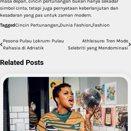
masa depan, cincin pertunangan bukan hanya sekadar
simbol cinta, tetapi juga pernyataan keberlanjutan dan
kesadaran yang pas untuk zaman modern.
Tagged
Cincin Pertunangan
,
Dunia Fashion
,
Fashion
Pesona Pulau Lokrum: Pulau
Athleisure: Tren Mode
Post
Rahasia di Adriatik
Selebriti yang Mendominasi
navigation
Related Posts