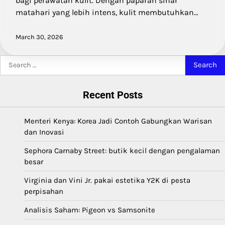
bagi perawatan kulit. Dengan paparan sinar
matahari yang lebih intens, kulit membutuhkan…
March 30, 2026
Search
for:
Recent Posts
Menteri Kenya: Korea Jadi Contoh Gabungkan Warisan
dan Inovasi
Sephora Carnaby Street: butik kecil dengan pengalaman
besar
Virginia dan Vini Jr. pakai estetika Y2K di pesta
perpisahan
Analisis Saham: Pigeon vs Samsonite