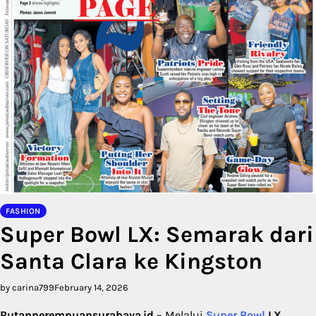
FASHION
Super Bowl LX: Semarak dari
Santa Clara ke Kingston
by carina799
February 14, 2026
Rutanperempuansurabaya.id
– Melalui
Super Bowl
LX
,