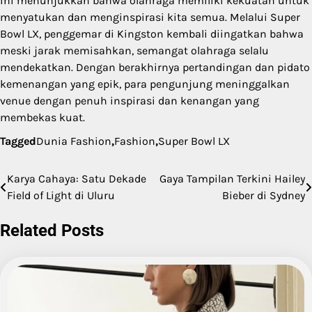
ini menunjukkan bahwa olahraga memiliki kekuatan untuk
menyatukan dan menginspirasi kita semua. Melalui Super
Bowl LX, penggemar di Kingston kembali diingatkan bahwa
meski jarak memisahkan, semangat olahraga selalu
mendekatkan. Dengan berakhirnya pertandingan dan pidato
kemenangan yang epik, para pengunjung meninggalkan
venue dengan penuh inspirasi dan kenangan yang
membekas kuat.
Tagged
Dunia Fashion
,
Fashion
,
Super Bowl LX
Karya Cahaya: Satu Dekade
Gaya Tampilan Terkini Hailey
Post
Field of Light di Uluru
Bieber di Sydney
navigation
Related Posts