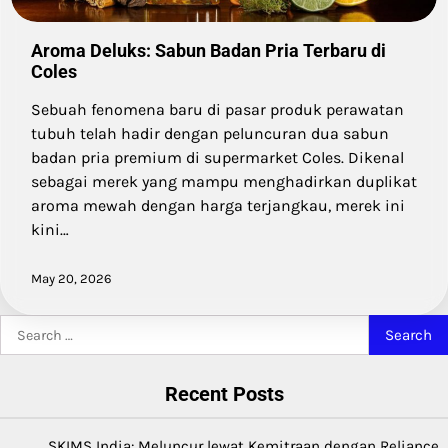
Aroma Deluks: Sabun Badan Pria Terbaru di
Coles
Sebuah fenomena baru di pasar produk perawatan
tubuh telah hadir dengan peluncuran dua sabun
badan pria premium di supermarket Coles. Dikenal
sebagai merek yang mampu menghadirkan duplikat
aroma mewah dengan harga terjangkau, merek ini
kini…
May 20, 2026
Search
for:
Recent Posts
SKIMS India: Meluncur lewat Kemitraan dengan Reliance