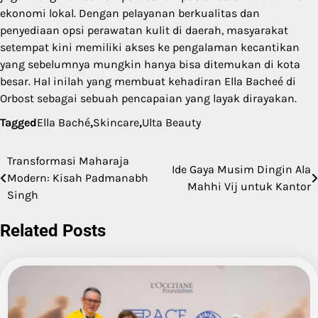
ekonomi lokal. Dengan pelayanan berkualitas dan
penyediaan opsi perawatan kulit di daerah, masyarakat
setempat kini memiliki akses ke pengalaman kecantikan
yang sebelumnya mungkin hanya bisa ditemukan di kota
besar. Hal inilah yang membuat kehadiran Ella Bacheé di
Orbost sebagai sebuah pencapaian yang layak dirayakan.
Tagged
Ella Baché
,
Skincare
,
Ulta Beauty
Transformasi Maharaja
Post
Ide Gaya Musim Dingin Ala
Modern: Kisah Padmanabh
Mahhi Vij untuk Kantor
navigation
Singh
Related Posts