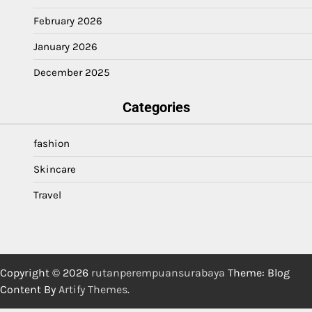
February 2026
January 2026
December 2025
Categories
fashion
Skincare
Travel
Copyright © 2026
rutanperempuansurabaya
Theme: Blog
Content By
Artify Themes
.