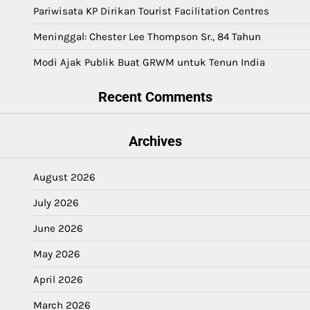
Pariwisata KP Dirikan Tourist Facilitation Centres
Meninggal: Chester Lee Thompson Sr., 84 Tahun
Modi Ajak Publik Buat GRWM untuk Tenun India
Recent Comments
Archives
August 2026
July 2026
June 2026
May 2026
April 2026
March 2026