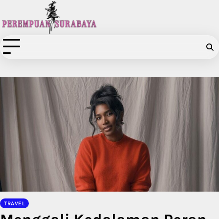
Skip
to
content
TRAVEL