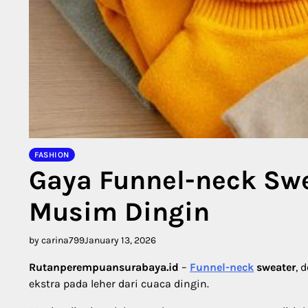
FASHION
Gaya Funnel-neck Swe
Musim Dingin
by carina799
January 13, 2026
Rutanperempuansurabaya.id
–
Funnel-neck
sweater
, 
ekstra pada leher dari cuaca dingin.