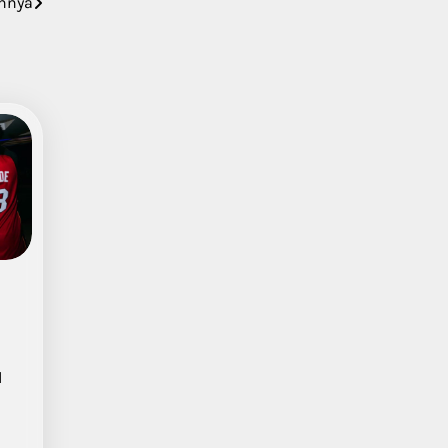
annya
l