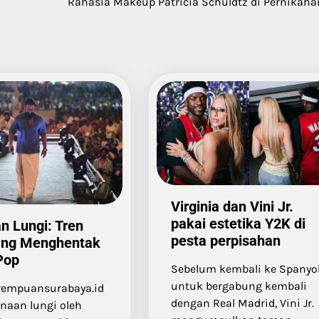
Rahasia Makeup Patricia Schuldtz di Pernikah
Virginia dan Vini Jr.
pakai estetika Y2K di
n Lungi: Tren
pesta perpisahan
ang Menghentak
Pop
Sebelum kembali ke Spanyo
untuk bergabung kembali
rempuansurabaya.id
dengan Real Madrid, Vini Jr.
naan lungi oleh