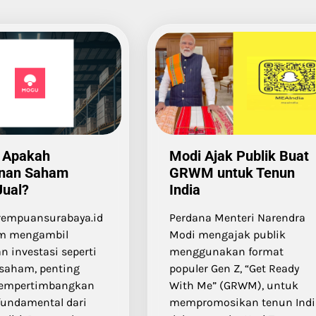
 Apakah
Modi Ajak Publik Buat
nan Saham
GRWM untuk Tenun
Jual?
India
rempuansurabaya.id
Perdana Menteri Narendra
um mengambil
Modi mengajak publik
n investasi seperti
menggunakan format
saham, penting
populer Gen Z, “Get Ready
empertimbangkan
With Me” (GRWM), untuk
 fundamental dari
mempromosikan tenun Indi