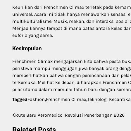
Keunikan dari Frenchmen Climax terletak pada kema
universal. Acara ini tidak hanya menawarkan sensasi 
multikulturalisme. Musik, makan, dan interaksi sosia
Menjadikannya tempat di mana batas antara kelas da
euforia yang sama.
Kesimpulan
Frenchmen Climax mengajarkan kita bahwa pesta buka
peristiwa mampu menggugah jiwa banyak orang dengan 
memperlihatkan bahwa dengan perencanaan dan pelaks
terkemuka. Melihat ke depan, diharapkan Frenchmen 
pilar utama dalam memulai tahun baru dengan semara
Tagged
Fashion
,
Frenchmen Climax
,
Teknologi Kecantik
Rute Baru Aeromexico: Revolusi Penerbangan 2026
Post
navigation
Related Posts