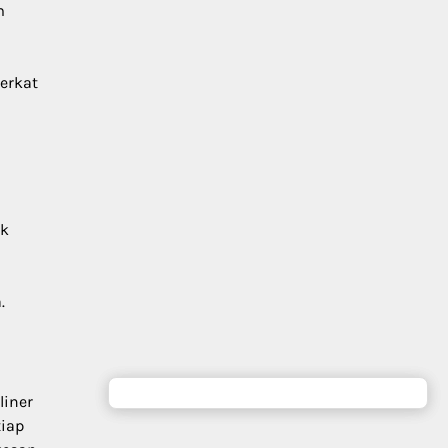
m
erkat
uk
.
liner
tiap