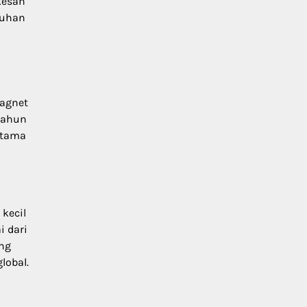
kesan
tuhan
magnet
tahun
utama
kecil
i dari
ung
lobal.