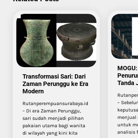
MOGU:
Penuru
Transformasi Sari: Dari
Tanda 
Zaman Perunggu ke Era
Modern
Rutanpe
– Sebel
Rutanperempuansurabaya.id
keputusa
– Di era Zaman Perunggu,
menjual 
sari sudah menjadi pilihan
untuk m
pakaian utama bagi wanita
analisis
di wilayah yang kini kita