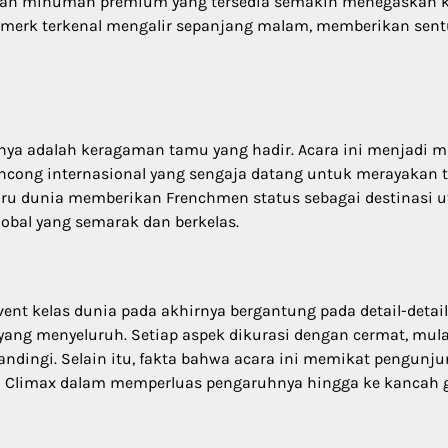
pilihan minuman premium yang tersedia semakin menegaskan 
i merk terkenal mengalir sepanjang malam, memberikan sen
nya adalah keragaman tamu yang hadir. Acara ini menjadi 
lancong internasional yang sengaja datang untuk merayakan 
njuru dunia memberikan Frenchmen status sebagai destinasi 
lobal yang semarak dan berkelas.
t kelas dunia pada akhirnya bergantung pada detail-detail 
ang menyeluruh. Setiap aspek dikurasi dengan cermat, mula
tandingi. Selain itu, fakta bahwa acara ini memikat pengunj
n Climax dalam memperluas pengaruhnya hingga ke kancah g