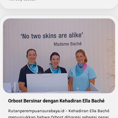
Orbost Bersinar dengan Kehadiran Ella Baché
Rutanperempuansurabaya.id – Kehadiran Ella Baché
menunjukkan bahwa Orbost dihargai sebagai pasar