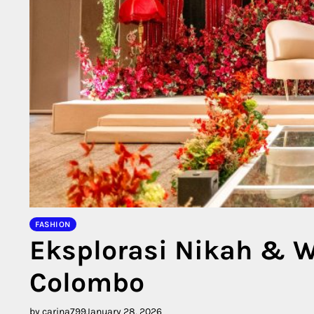
FASHION
Eksplorasi Nikah & 
Colombo
by carina799
January 28, 2026