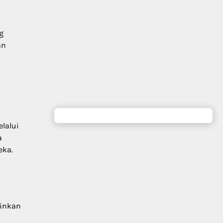
g
an
lalui
a
eka.
i
kinkan