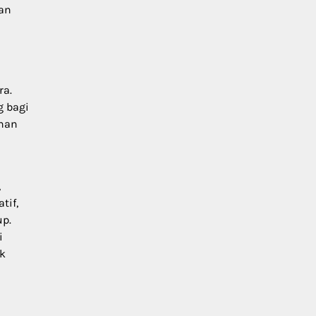
aan
ra.
g bagi
ahan
,
tif,
p.
i
ak