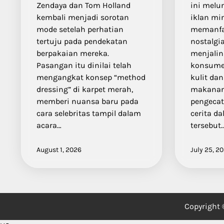
ini mel
Zendaya dan Tom Holland
iklan mi
kembali menjadi sorotan
memanfa
mode setelah perhatian
nostalgi
tertuju pada pendekatan
menjalin
berpakaian mereka.
konsumen
Pasangan itu dinilai telah
kulit da
mengangkat konsep “method
makanan,
dressing” di karpet merah,
pengecat
memberi nuansa baru pada
cerita da
cara selebritas tampil dalam
tersebut
acara…
July 25, 2
August 1, 2026
Copyright