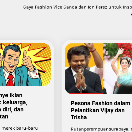
Gaya Fashion Vice Ganda dan Ion Perez untuk Insp
ye iklan
 keluarga,
Pesona Fashion dalam
 diri, dan
Pelantikan Vijay dan
tan
Trisha
 merek baru-baru
Rutanperempuansurabaya.i