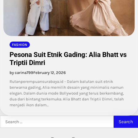
FASHION
Pesona Suit Etnik Gading: Alia Bhatt vs
Triptii Dimri
by carina799
February 12, 2026
Rutanperempuansurabaya.id - Dalam balutan suit etnik
berwarna gading, Alia memilih desain yang minimalis namun
elegan. Dalam dunia mode Bollywood yang terus berkembang,
dua dari bintang terkemuka. Alia Bhatt dan Triptii Dimri, telah
menjadi ikon dalam…
Search
for: