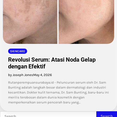
SKINCARE
Revolusi Serum: Atasi Noda Gelap
dengan Efektif
by Joseph Jones
May 4, 2026
Rutanperempuansurabaya.id - Peluncuran serum oleh Dr. Sam
Bunting adalah langkah besar dalam dermatologi dan industri
kecantikan. Dokter kulit ternama, Dr. Sam Bunting, baru-baru ini
merilis terobosan dalam dunia kosmetik dengan
memperkenalkan serum pencerah baru yang…
Search