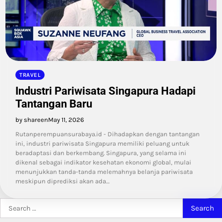
TRAVEL
Industri Pariwisata Singapura Hadapi
Tantangan Baru
by shareen
May 11, 2026
Rutanperempuansurabaya.id - Dihadapkan dengan tantangan
ini, industri pariwisata Singapura memiliki peluang untuk
beradaptasi dan berkembang. Singapura, yang selama ini
dikenal sebagai indikator kesehatan ekonomi global, mulai
menunjukkan tanda-tanda melemahnya belanja pariwisata
meskipun diprediksi akan ada…
Search
for: