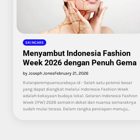
SKINCARE
Menyambut Indonesia Fashion
Week 2026 dengan Penuh Gema
by Joseph Jones
February 21, 2026
Rutanperempuansurabaya.id - Salah satu potensi besar
yang dapat diangkat melalui Indonesia Fashion Week
adalah kekayaan budaya lokal. Gelaran Indonesia Fashion
Week (IFW) 2026 semakin dekat dan nuansa semaraknya
sudah mulai terasa. Dalam rangka persiapan menuju…