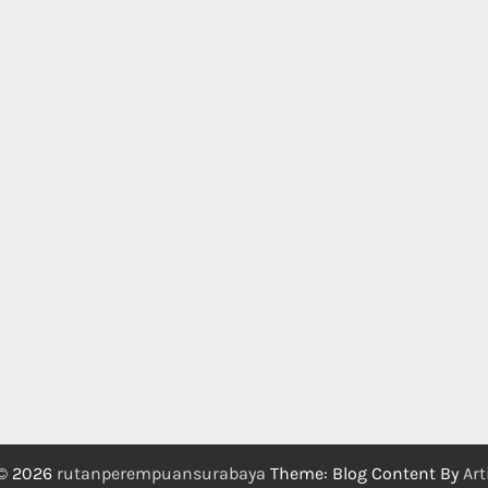
 © 2026
rutanperempuansurabaya
Theme: Blog Content By
Art