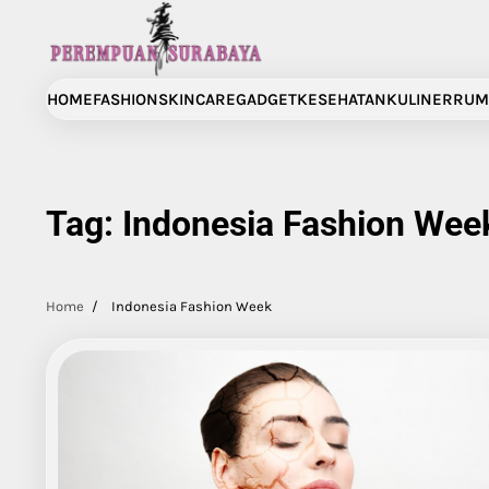
Skip
to
content
HOME
FASHION
SKINCARE
GADGET
KESEHATAN
KULINER
RUM
Tag:
Indonesia Fashion Wee
Home
Indonesia Fashion Week