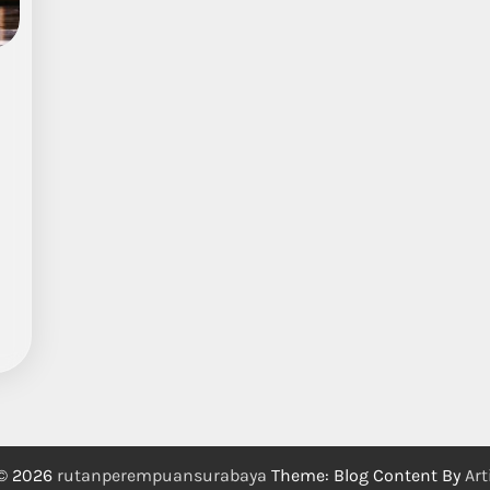
 © 2026
rutanperempuansurabaya
Theme: Blog Content By
Art