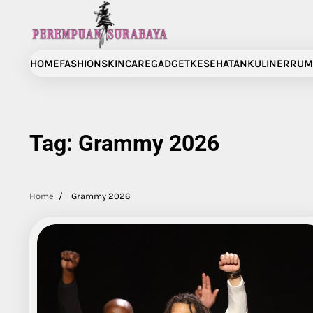
Skip
to
content
HOME
FASHION
SKINCARE
GADGET
KESEHATAN
KULINER
RUM
Tag:
Grammy 2026
Home
Grammy 2026