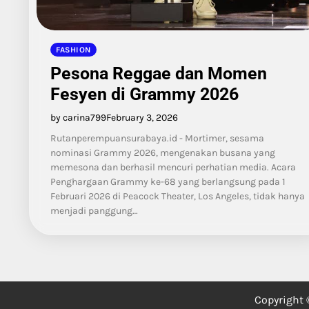
FASHION
Pesona Reggae dan Momen
Fesyen di Grammy 2026
by carina799
February 3, 2026
Rutanperempuansurabaya.id - Mortimer, sesama
nominasi Grammy 2026, mengenakan busana yang
memesona dan berhasil mencuri perhatian media. Acara
Penghargaan Grammy ke-68 yang berlangsung pada 1
Februari 2026 di Peacock Theater, Los Angeles, tidak hanya
menjadi panggung…
Copyright