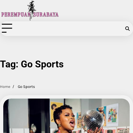
Skip
to
content
Tag:
Go Sports
Home
Go Sports